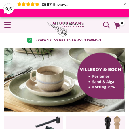
×
3597
Reviews
9,6
0
Score 9.6 op basis van 3550 reviews