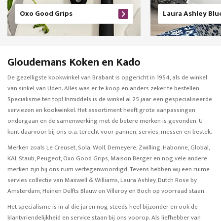
Oxo Good Grips
Laura Ashley Blu
Gloudemans Koken en Kado
De gezelligste kookwinkel van Brabant is opgericht in 1954, als de winkel
van sinkel van Uden. Alles was er te koop en anders zeker te bestellen.
Specialisme ten top! Inmiddels is de winkel al 25 jaar een gespecialiseerde
serviezen en kookwinkel. Het assortiment heeft grote aanpassingen
ondergaan en de samenwerking met de betere merken is gevonden. U
kunt daarvoor bij ons o.a. terecht voor pannen, servies, messen en bestek.
Merken zoals Le Creuset, Sola, Woll, Demeyere, Zwilling, Habonne, Global,
KAI, Staub, Peugeot, Oxo Good Grips, Maison Berger en nog vele andere
merken zijn bij ons ruim vertegenwoordigd. Tevens hebben wij een ruime
servies collectie van Maxwell & Williams, Laura Ashley, Dutch Rose by
Amsterdam, Heinen Delfts Blauw en Villeroy en Boch op voorraad staan.
Het specialisme is in al die jaren nog steeds heel bijzonder en ook de
klantvriendelijkheid en service staan bij ons voorop. Als liefhebber van