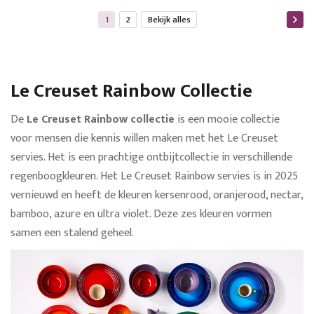
Pagina
U lees momenteel pagina
Pagina
Bekijk alles
1
2
Bekijk alles
Le Creuset Rainbow Collectie
De
Le Creuset Rainbow collectie
is een mooie collectie
voor mensen die kennis willen maken met het Le Creuset
servies. Het is een prachtige ontbijtcollectie in verschillende
regenboogkleuren. Het Le Creuset Rainbow servies is in 2025
vernieuwd en heeft de kleuren kersenrood, oranjerood, nectar,
bamboo, azure en ultra violet. Deze zes kleuren vormen
samen een stalend geheel.