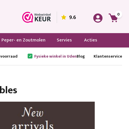
0
9.6
Peper- en Zoutmolen
Servies
Acties
 voorraad
Fysieke winkel in Uden
Blog
Klantenservice
bles