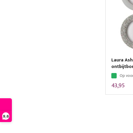
Laura Ash
ontbijtbo
Op voo
43,95
9,6