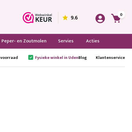
0
9.6
Peper- en Zoutmolen
Servies
Acties
 voorraad
Fysieke winkel in Uden
Blog
Klantenservice