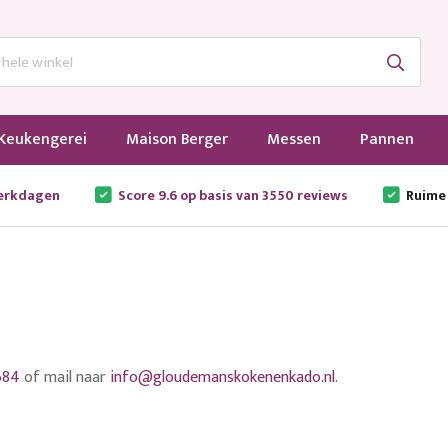
Keukengerei
Maison Berger
Messen
Pannen
werkdagen
Score 9.6 op basis van 3550 reviews
Ruime
684
of mail naar
info@gloudemanskokenenkado.nl
.