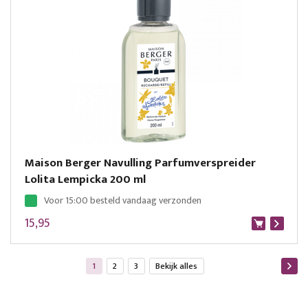
Maison Berger Navulling Parfumverspreider
Lolita Lempicka 200 ml
Voor 15:00 besteld vandaag verzonden
15,95
Pagina
U lees momenteel pagina
Pagina
Pagina
Bekijk alles
1
2
3
Bekijk alles