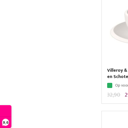
Villeroy 
en Schote
Op voo
32,90
2
9,6