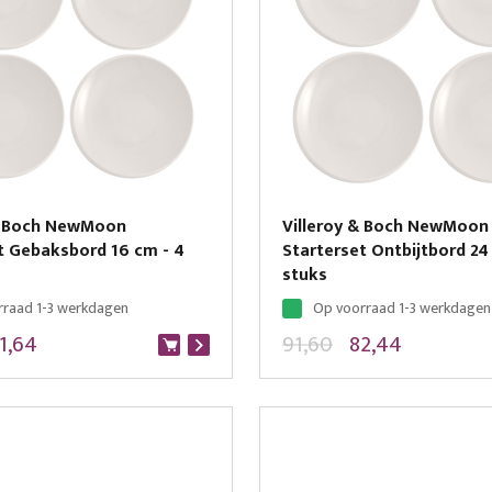
 & Boch NewMoon
Villeroy & Boch NewMoon
t Gebaksbord 16 cm - 4
Starterset Ontbijtbord 24
stuks
rraad 1-3 werkdagen
Op voorraad 1-3 werkdagen
1,64
91,60
82,44