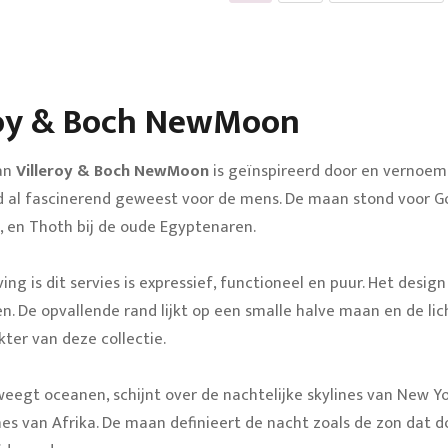
roy & Boch NewMoon
van
Villeroy & Boch NewMoon
is geïnspireerd door en vernoe
jd al fascinerend geweest voor de mens. De maan stond voor Go
 en Thoth bij de oude Egyptenaren.
g is dit servies is expressief, functioneel en puur. Het design
. De opvallende rand lijkt op een smalle halve maan en de li
kter van deze collectie.
egt oceanen, schijnt over de nachtelijke skylines van New Y
es van Afrika. De maan definieert de nacht zoals de zon dat do