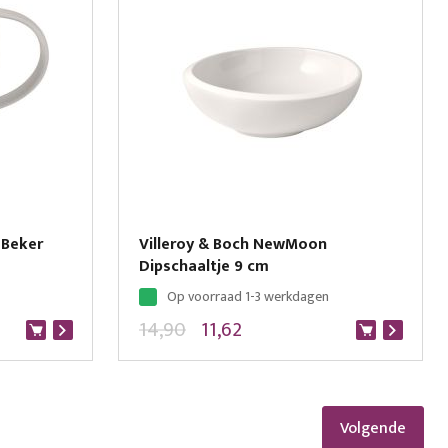
 Beker
Villeroy & Boch NewMoon
Dipschaaltje 9 cm
Op voorraad 1-3 werkdagen
14,90
11,62
Pagina
Volgende