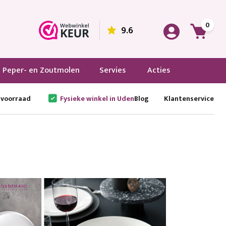
0
9.6
Peper- en Zoutmolen
Servies
Acties
 voorraad
Fysieke winkel in Uden
Blog
Klantenservice