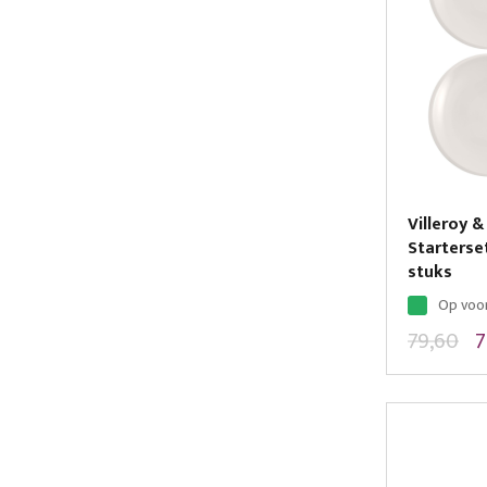
Villeroy
Starterse
stuks
Op voo
79,60
7