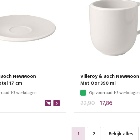
 & Boch NewMoon
Villeroy & Boch NewMoon
otel 17 cm
Met Oor 390 ml
rraad 1-3 werkdagen
Op voorraad 1-3 werkdagen
22,90
17,86
U lees momenteel pagina
Pagina
Bekijk alles
1
2
Bekijk alles