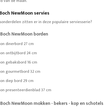
id van de maan.
& Boch NewMoon servies
sonderdelen zitten er in deze populaire serviesserie?
en Boch NewMoon borden
n dinerbord 27 cm
n ontbijtbord 24 cm
n gebaksbord 16 cm
n gourmetbord 32 cm
n diep bord 29 cm
n presenteerdienblad 37 cm
n Boch NewMoon mokken - bekers - kop en schotels