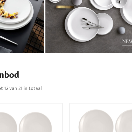
anbod
ot
12
van
21
in totaal