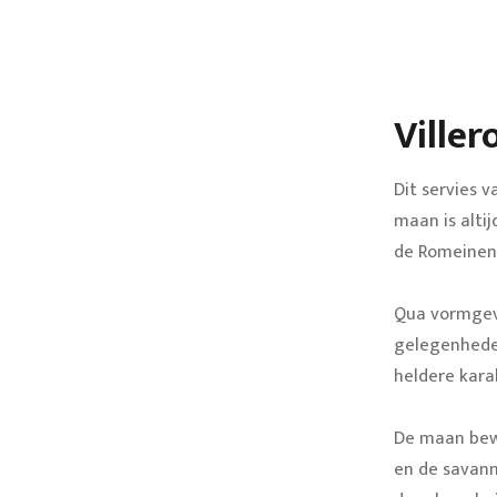
Ville
Dit servies 
maan is alti
de Romeinen,
Qua vormgevin
gelegenheden
heldere kara
De maan bewe
en de savann