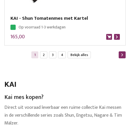
KAI - Shun Tomatenmes met Kartel
Op voorraad 1-3 werkdagen
165,00
Pagina
U lees momenteel pagina
Pagina
Pagina
Pagina
Bekijk alles
1
2
3
4
Bekijk alles
KAI
Kai mes kopen?
Direct uit vooraad leverbaar een ruime collectie Kai messen
in de verschillende series zoals Shun, Engetsu, Nagare & Tim
Mälzer.