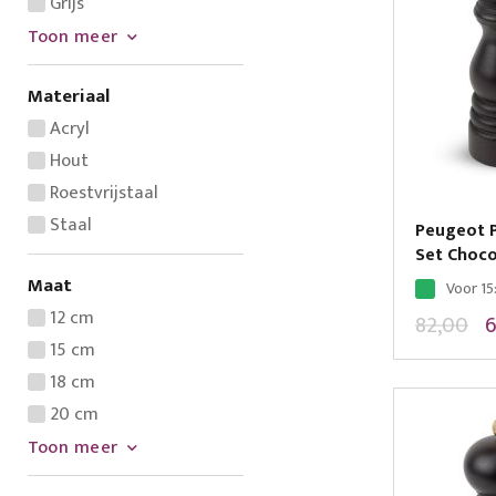
Grijs
Toon meer
Materiaal
Acryl
Hout
Roestvrijstaal
Staal
Peugeot P
Set Choco
Maat
Voor 15
12 cm
82,00
6
15 cm
18 cm
20 cm
Toon meer