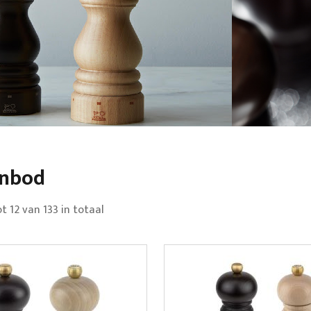
anbod
ot
12
van
133
in totaal