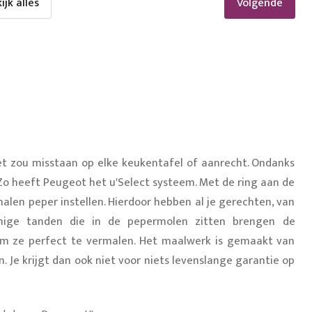
ijk alles
Pagina
ijk alles
Volgende
niet zou misstaan op elke keukentafel of aanrecht. Ondanks
. Zo heeft Peugeot het u'Select systeem. Met de ring aan de
alen peper instellen. Hierdoor hebben al je gerechten, van
rmige tanden die in de pepermolen zitten brengen de
om ze perfect te vermalen. Het maalwerk is gemaakt van
 Je krijgt dan ook niet voor niets levenslange garantie op