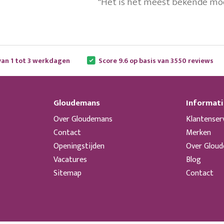
"Het is het meest bekende mo
van 1 tot 3 werkdagen
Score 9.6 op basis van 3550 reviews
Gloudemans
Informati
Over Gloudemans
Klantenser
Contact
Merken
Openingstijden
Over Glou
Vacatures
Blog
Sitemap
Contact