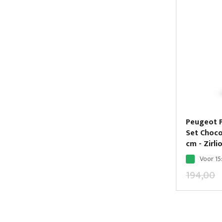
Peugeot P
Set Choco
cm - Zirli
Voor 15
194,00
Pagina