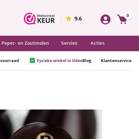
0
9.6
Peper- en Zoutmolen
Servies
Acties
 voorraad
Fysieke winkel in Uden
Blog
Klantenservice