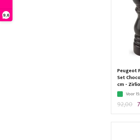
9,6
Peugeot P
Set Choco
cm - Zirli
Voor 15
92,00