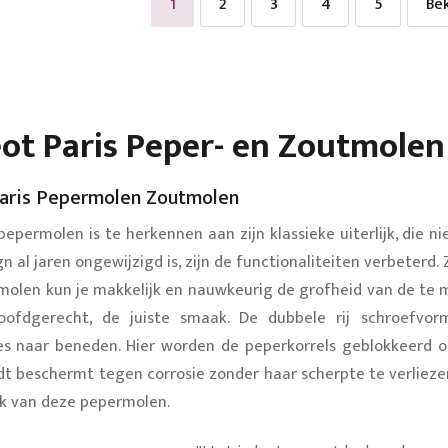
U lees momenteel pagina
Pagina
Pagina
Pagina
Pagina
Bek
1
2
3
4
5
Bek
ot Paris Peper- en Zoutmolen
aris Pepermolen Zoutmolen
epermolen is te herkennen aan zijn klassieke uiterlijk, die 
gn al jaren ongewijzigd is, zijn de functionaliteiten verbeterd
molen kun je makkelijk en nauwkeurig de grofheid van de te m
oofdgerecht, de juiste smaak. De dubbele rij schroefvo
jes naar beneden. Hier worden de peperkorrels geblokkeerd 
dt beschermt tegen corrosie zonder haar scherpte te verliezen.
k van deze pepermolen.