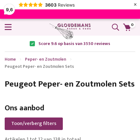
×
3603
Reviews
9,6
0
Score 9.6 op basis van 3550 reviews
Home
Peper- en Zoutmolen
Peugeot Peper- en Zoutmolen Sets
Peugeot Peper- en Zoutmolen Sets
Ons aanbod
Toon/verberg filters
Artikelen
1
tot
12
van
138
in totaal