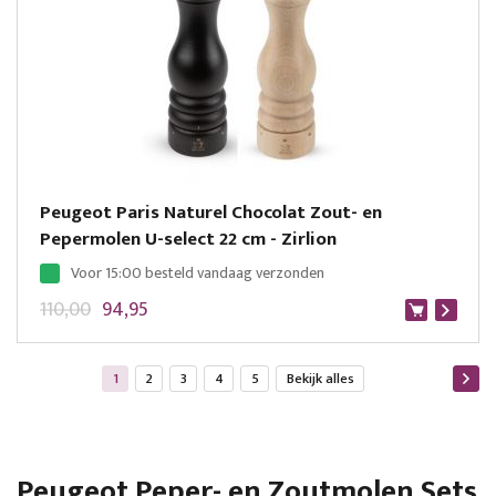
Peugeot Paris Naturel Chocolat Zout- en
Pepermolen U-select 22 cm - Zirlion
Voor 15:00 besteld vandaag verzonden
110,00
94,95
Pagina
U lees momenteel pagina
Pagina
Pagina
Pagina
Pagina
Bekijk alles
1
2
3
4
5
Bekijk alles
Peugeot Peper- en Zoutmolen Sets