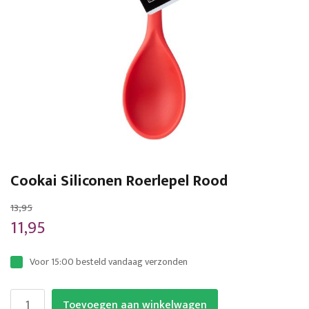
Ga
naar
Cookai Siliconen Roerlepel Rood
het
begin
13,95
van
11,95
de
afbeeldingen-
Voor 15:00 besteld vandaag verzonden
gallerij
Toevoegen aan winkelwagen