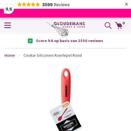
×
3599
Reviews
9,6
0
Score 9.6 op basis van 3550 reviews
Home
Cookai Siliconen Roerlepel Rood
Ga
naar
het
einde
van
de
afbeeldingen-
gallerij