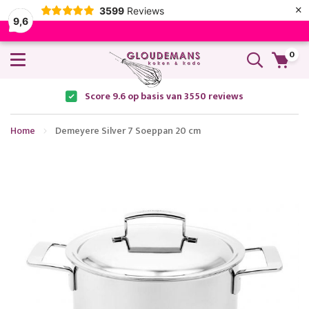
×
3599
Reviews
9,6
0
Score 9.6 op basis van 3550 reviews
Home
Demeyere Silver 7 Soeppan 20 cm
Ga
naar
het
einde
van
de
afbeeldingen-
gallerij