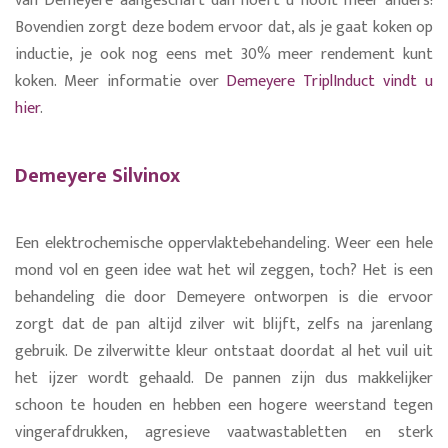
van Demeyere aangeschaft dan hoeft u nooit meer anders!
Bovendien zorgt deze bodem ervoor dat, als je gaat koken op
inductie, je ook nog eens met 30% meer rendement kunt
koken. Meer informatie over
Demeyere TriplInduct vindt u
hier
.
Demeyere Silvinox
Een elektrochemische oppervlaktebehandeling. Weer een hele
mond vol en geen idee wat het wil zeggen, toch? Het is een
behandeling die door Demeyere ontworpen is die ervoor
zorgt dat de pan altijd zilver wit blijft, zelfs na jarenlang
gebruik. De zilverwitte kleur ontstaat doordat al het vuil uit
het ijzer wordt gehaald. De pannen zijn dus makkelijker
schoon te houden en hebben een hogere weerstand tegen
vingerafdrukken, agresieve vaatwastabletten en sterk