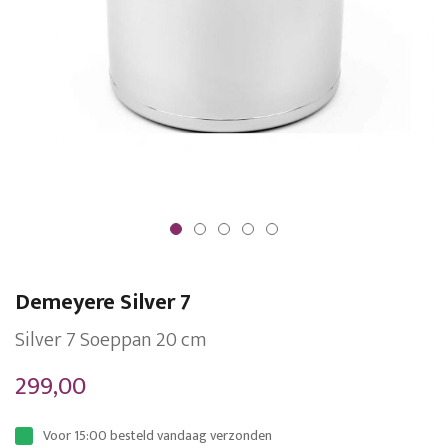
Ga
naar
Demeyere Silver 7
het
begin
Silver 7 Soeppan 20 cm
van
299,00
de
afbeeldingen-
Voor 15:00 besteld vandaag verzonden
gallerij