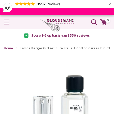
×
3597
Reviews
9,6
0
Score 9.6 op basis van 3550 reviews
Home
Lampe Berger Giftset Pure Bleue + Cotton Caress 250 ml
Ga
naar
het
einde
van
de
afbeeldingen-
gallerij