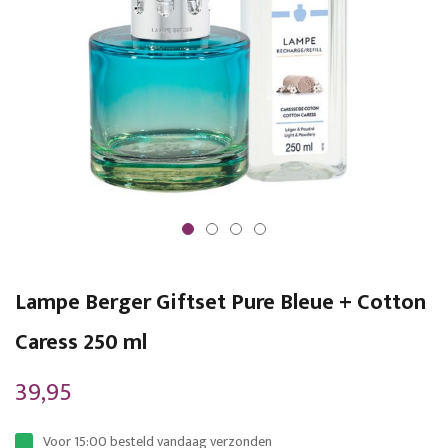
Ga
naar
Lampe Berger Giftset Pure Bleue + Cotton
het
begin
Caress 250 ml
van
39,95
de
afbeeldingen-
Voor 15:00 besteld vandaag verzonden
gallerij