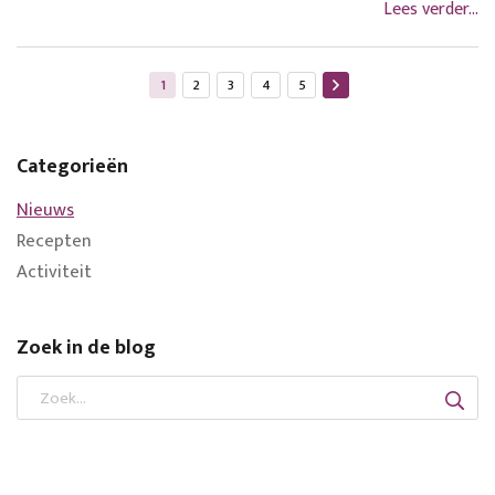
Lees verder...
Pagina
U lees momenteel pagina
Pagina
Pagina
Pagina
Pagina
1
2
3
4
5
Categorieën
Nieuws
Recepten
Activiteit
Zoek in de blog