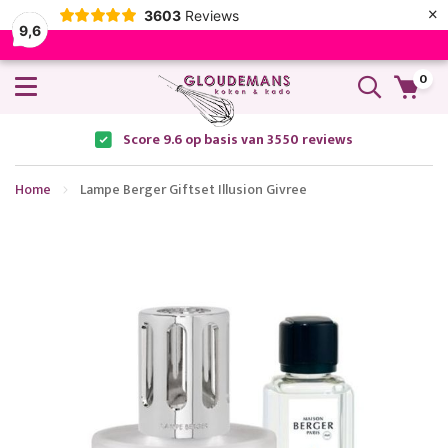
×
3603
Reviews
9,6
0
Score 9.6 op basis van 3550 reviews
Home
Lampe Berger Giftset Illusion Givree
Ga
naar
het
einde
van
de
afbeeldingen-
gallerij