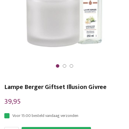
Ga
naar
Lampe Berger Giftset Illusion Givree
het
begin
39,95
van
de
Voor 15:00 besteld vandaag verzonden
afbeeldingen-
gallerij