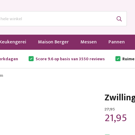
Keukengerei
Maison Berger
Messen
Pannen
werkdagen
Score 9.6 op basis van 3550 reviews
Ruime
cm
Zwillin
27,95
21,95