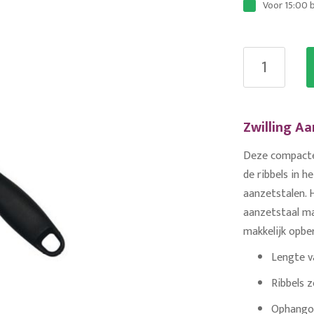
Voor 15:00 
Zwilling A
Deze compacte 
de ribbels in h
aanzetstalen. 
aanzetstaal m
makkelijk opbe
Lengte v
Ribbels 
Ophangoo