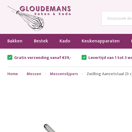
Bakken
Bestek
Kado
Keukenapparaten
Gratis verzending vanaf €39,-
Levertijd van 1 tot 3 
Home
Messen
Messenslijpers
Zwilling Aanzetstaal 23 
Ga
naar
het
einde
van