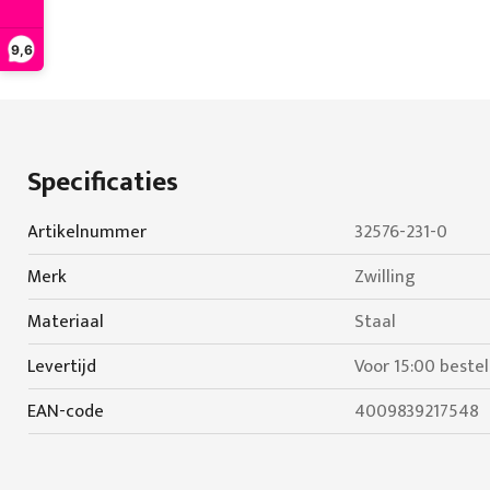
9,6
Ga
naar
het
begin
Specificaties
van
de
Specificaties
Artikelnummer
32576-231-0
afbeeldingen-
gallerij
Merk
Zwilling
Materiaal
Staal
Levertijd
Voor 15:00 beste
EAN-code
4009839217548