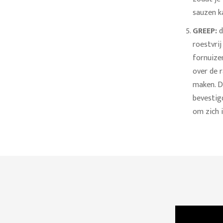
sauzen k
GREEP:
d
roestvrij
fornuizen
over de 
maken. Da
bevestigd
om zich i