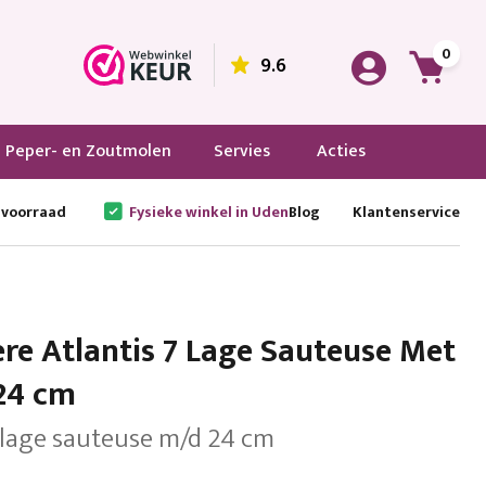
0
9.6
Peper- en Zoutmolen
Servies
Acties
 voorraad
Fysieke winkel in Uden
Blog
Klantenservice
e Atlantis 7 Lage Sauteuse Met
24 cm
7 lage sauteuse m/d 24 cm