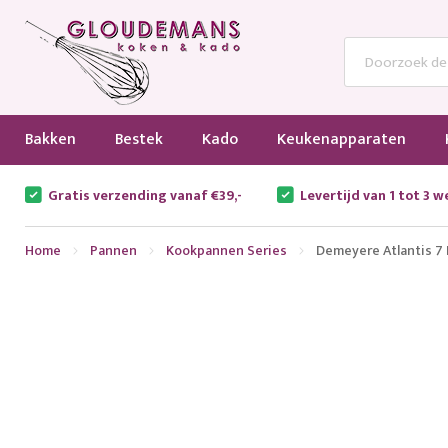
Bakken
Bestek
Kado
Keukenapparaten
Gratis verzending vanaf €39,-
Levertijd van 1 tot 3 
Home
Pannen
Kookpannen Series
Demeyere Atlantis 7
Ga
naar
het
einde
van