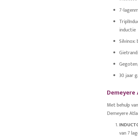
7-lagenm
TriplIndu
inductie
Silvinox:
Gietrand
Gegoten, 
30 jaar g
Demeyere A
Met behulp van
Demeyere Atlan
INDUCT
van 7 lag