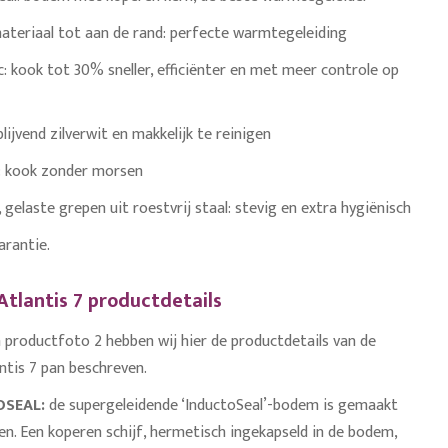
ateriaal tot aan de rand: perfecte warmtegeleiding
c: kook tot 30% sneller, efficiënter en met meer controle op
 blijvend zilverwit en makkelijk te reinigen
: kook zonder morsen
gelaste grepen uit roestvrij staal: stevig en extra hygiënisch
arantie.
tlantis 7 productdetails
 productfoto 2 hebben wij hier de productdetails van de
tis 7 pan beschreven.
OSEAL
:
d
e supergeleidende ‘InductoSeal’-bodem is gemaakt
en. Een koperen schijf, hermetisch ingekapseld in de bodem,