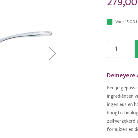
279,00
Voor 15:00 
Demeyere A
Ben je gepassi
ingrediënten v
ingenieus en 
hoogtechnologi
zelfverzekerd a
fornuizen en dé