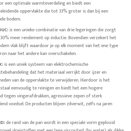
or een optimale warmteverdeling en biedt een
leidende oppervlakte die tot 33% groter is dan bij een
nele bodem.
DUC
:
is een unieke combinatie van drie legeringen die zorgt
 30% meer rendement op inductie. Bovendien verzekert het
odem vlak blijft waardoor je op elk moment van het ene type
on naar het andere kan overschakelen.
X:
is een uniek systeem van elektrochemische
tebehandeling dat het materiaal verrijkt door ijzer en
eden van de oppervlakte te verwijderen. Hierdoor is het
 staal eenvoudig te reinigen en biedt het een hogere
d tegen vingerafdrukken, agressieve zepen of sterk
nd voedsel. De producten blijven zilverwit, zelfs na jaren
D:
de rand van de pan wordt in een speciale vorm geplooid
zowel vloeistoffen met een lage viscositeit (bv. water) als dikke