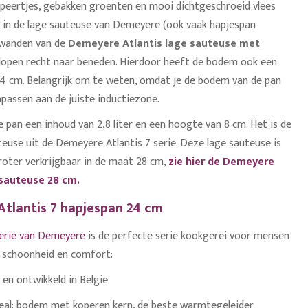
fpeertjes, gebakken groenten en mooi dichtgeschroeid vlees
e in de lage sauteuse van Demeyere (ook vaak hapjespan
wanden van de
Demeyere Atlantis lage sauteuse met
lopen recht naar beneden. Hierdoor heeft de bodem ook een
4 cm. Belangrijk om te weten, omdat je de bodem van de pan
npassen aan de juiste inductiezone.
 pan een inhoud van 2,8 liter en een hoogte van 8 cm. Het is de
teuse uit de Demeyere Atlantis 7 serie. Deze lage sauteuse is
roter verkrijgbaar in de maat 28 cm,
zie hier de Demeyere
 sauteuse 28 cm.
tlantis 7 hapjespan 24 cm
serie van Demeyere
is de perfecte serie kookgerei voor mensen
 schoonheid en comfort:
en ontwikkeld in België
eal: bodem met koperen kern, de beste warmtegeleider