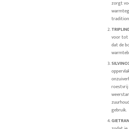
zorgt vo
warmtege
traditio
TRIPLIN
voor tot
dat de b
warmtebr
SILVINO
oppervlak
onzuiverh
roestvrij
weerstan
zuurhoude
gebruik.
GIETRAN
zodat je 