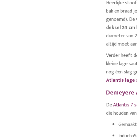
Heerlijke stoo
bak en braad j
genoemd). De 
deksel 24 cm
diameter van 2
altijd moet aa
Verder heeft de
kleine lage sau
nog één slag g
Atlantis lage
Demeyere A
De
Atlantis 7 
die houden van
Gemaakt 
InductoS