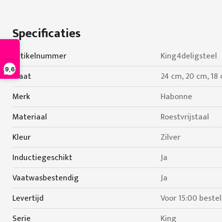
Specificaties
Specificaties
Artikelnummer
King4deligsteel
9,6
Maat
24 cm, 20 cm, 18 
Merk
Habonne
Materiaal
Roestvrijstaal
Kleur
Zilver
Inductiegeschikt
Ja
Vaatwasbestendig
Ja
Levertijd
Voor 15:00 beste
Serie
King