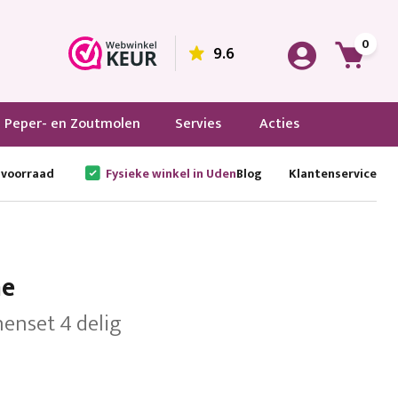
0
9.6
Peper- en Zoutmolen
Servies
Acties
 voorraad
Fysieke winkel in Uden
Blog
Klantenservice
e
enset 4 delig