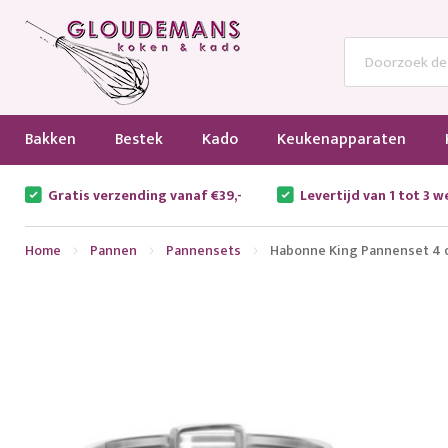
Bakken
Bestek
Kado
Keukenapparaten
Gratis verzending vanaf €39,-
Levertijd van 1 tot 3 
Home
Pannen
Pannensets
Habonne King Pannenset 4 
Ga
naar
het
einde
van