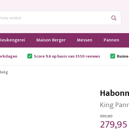
Keukengerei
Maison Berger
Messen
Pannen
werkdagen
Score 9.6 op basis van 3550 reviews
Ruime
delig
Habonn
King Pann
330,80
279,95