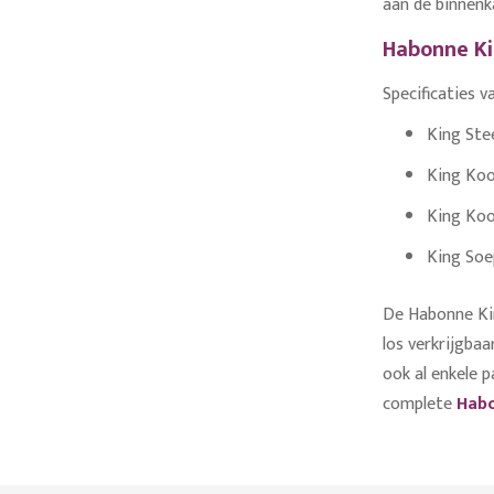
aan de binnenk
Habonne Ki
Specificaties v
King Stee
King Kook
King Kook
King Soep
De Habonne King
los verkrijgba
ook al enkele 
complete
Habo