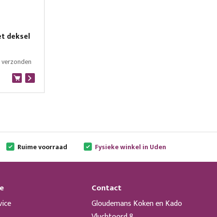
t deksel
g verzonden
Ruime voorraad
Fysieke winkel in Uden
e
Contact
vice
Gloudemans Koken en Kado
Vluchtoord 8