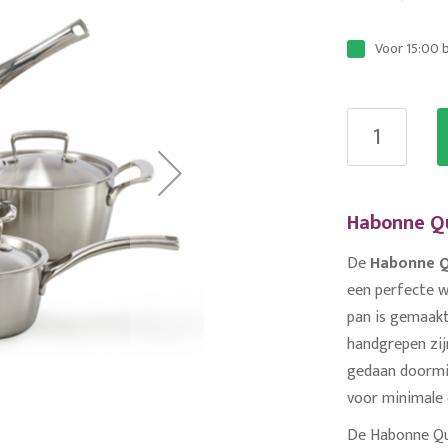
Voor 15:00 
Habonne Qu
De
Habonne Q
een perfecte w
pan is gemaakt
handgrepen zij
gedaan doormid
voor minimale
De Habonne Qu