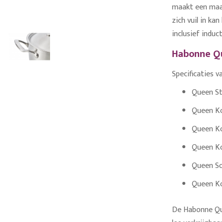
maakt een maat
zich vuil in ka
inclusief induct
Habonne Qu
Specificaties v
Queen Ste
Queen Koo
Queen Koo
Queen Ko
Queen So
Queen Ko
De Habonne Que