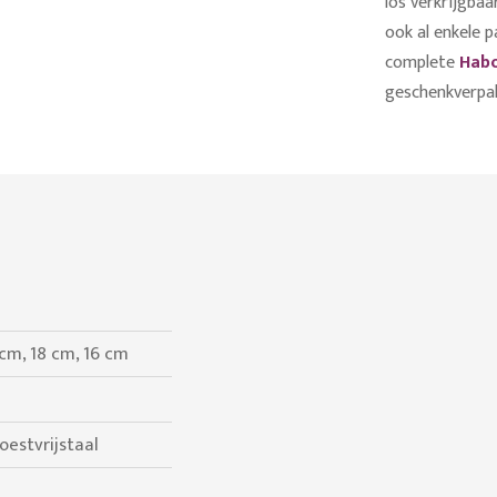
los verkrijgba
ook al enkele 
complete
Habo
geschenkverpak
cm, 18 cm, 16 cm
oestvrijstaal