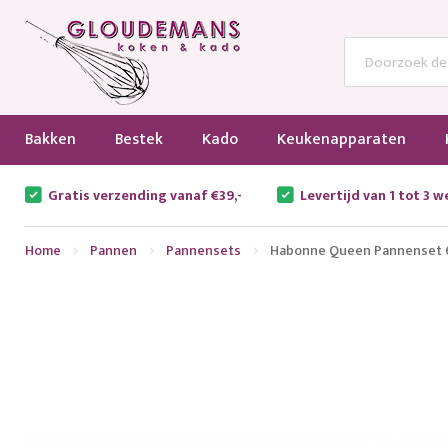
Bakken
Bestek
Kado
Keukenapparaten
Gratis verzending vanaf €39,-
Levertijd van 1 tot 3 
Home
Pannen
Pannensets
Habonne Queen Pannenset 6
Ga
naar
het
einde
van