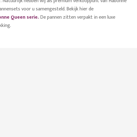
ar. Natuurlijk hebben wij als premium verkooppunt van Habonne
pannensets voor u samengesteld. Bekijk hier de
nne Queen serie.
De pannen zitten verpakt in een luxe
king.