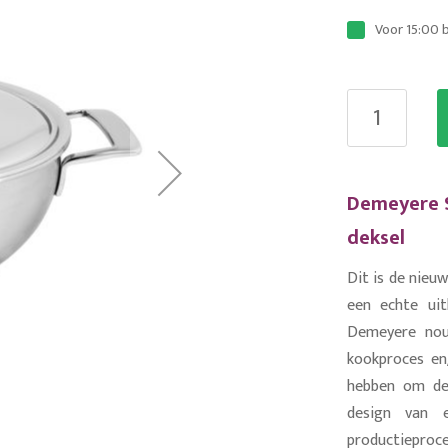
Voor 15:00 
Demeyere S
deksel
Dit is de nieu
een echte ui
Demeyere nou 
kookproces en
hebben om de
design van 
productieproc