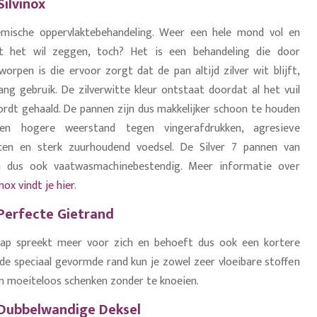
ilvinox
emische oppervlaktebehandeling. Weer een hele mond vol en
t het wil zeggen, toch? Het is een behandeling die door
rpen is die ervoor zorgt dat de pan altijd zilver wit blijft,
lang gebruik. De zilverwitte kleur ontstaat doordat al het vuil
wordt gehaald. De pannen zijn dus makkelijker schoon te houden
n hogere weerstand tegen vingerafdrukken, agresieve
ten en sterk zuurhoudend voedsel. De Silver 7 pannen van
n dus ook vaatwasmachinebestendig. Meer informatie over
ox vindt je hier
.
erfecte Gietrand
ap spreekt meer voor zich en behoeft dus ook een kortere
j de speciaal gevormde rand kun je zowel zeer vloeibare stoffen
en moeiteloos schenken zonder te knoeien.
Dubbelwandige Deksel