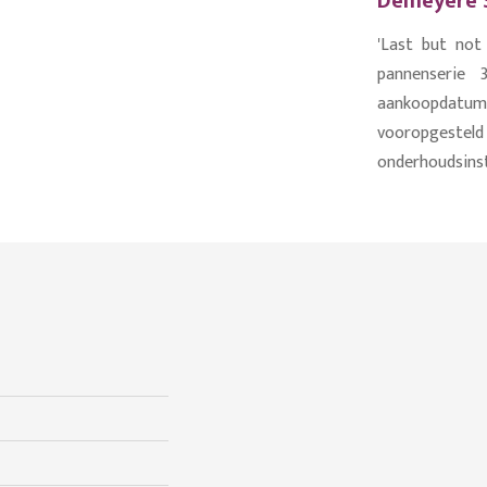
Demeyere 3
'Last but not
pannenserie 
aankoopdatum
vooropgestel
onderhoudsinst