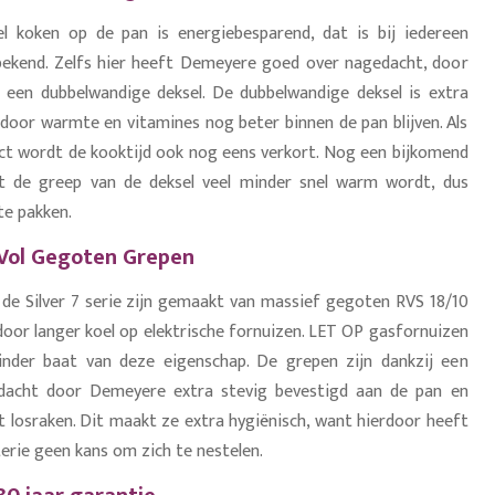
l koken op de pan is energiebesparend, dat is bij iedereen
bekend. Zelfs hier heeft Demeyere goed over nagedacht, door
een dubbelwandige deksel. De dubbelwandige deksel is extra
rdoor warmte en vitamines nog beter binnen de pan blijven. Als
ct wordt de kooktijd ook nog eens verkort. Nog een bijkomend
at de greep van de deksel veel minder snel warm wordt, dus
te pakken.
Vol Gegoten Grepen
de Silver 7 serie zijn gemaakt van massief gegoten RVS 18/10
rdoor langer koel op elektrische fornuizen. LET OP gasfornuizen
nder baat van deze eigenschap. De grepen zijn dankzij een
edacht door Demeyere extra stevig bevestigd aan de pan en
it losraken. Dit maakt ze extra hygiënisch, want hierdoor heeft
terie geen kans om zich te nestelen.