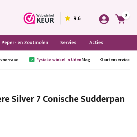
0
9.6
Peper- en Zoutmolen
Servies
Acties
 voorraad
Fysieke winkel in Uden
Blog
Klantenservice
e Silver 7 Conische Sudderpan