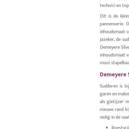
technici en to
Dit is de kle
pannenserie. 
inhoudsmaat va
Jazeker, de su
Demeyere Silve
inhoudsmaat van
mooi stapelbaa
Demeyere S
Sudderen is bi
garen en malse
als gietijzer 
nieuwe rand bi
veilig in de v
Roestvrij