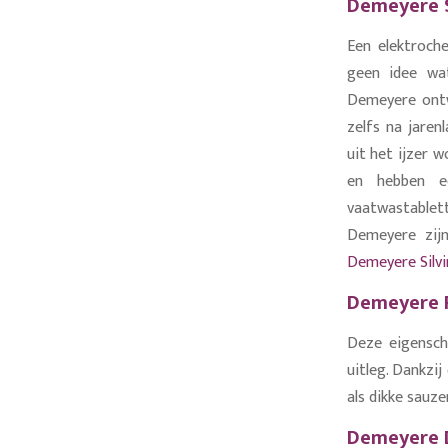
Demeyere S
Een elektroch
geen idee wa
Demeyere ontwo
zelfs na jaren
uit het ijzer 
en hebben ee
vaatwastablet
Demeyere zij
Demeyere Silvin
Demeyere P
Deze eigensch
uitleg. Dankzi
als dikke sauz
Demeyere 