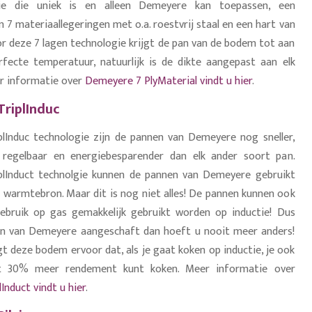
gie die uniek is en alleen Demeyere kan toepassen, een
 7 materiaallegeringen met o.a. roestvrij staal en een hart van
r deze 7 lagen technologie krijgt de pan van de bodem tot aan
fecte temperatuur, natuurlijk is de dikte aangepast aan elk
r informatie over
Demeyere 7 PlyMaterial vindt u hier
.
riplInduc
plInduc technologie zijn de pannen van Demeyere nog sneller,
er regelbaar en energiebesparender dan elk ander soort pan.
iplInduct technolgie kunnen de pannen van Demeyere gebruikt
 warmtebron. Maar dit is nog niet alles! De pannen kunnen ook
gebruik op gas gemakkelijk gebruikt worden op inductie! Dus
n van Demeyere aangeschaft dan hoeft u nooit meer anders!
t deze bodem ervoor dat, als je gaat koken op inductie, je ook
 30% meer rendement kunt koken. Meer informatie over
Induct vindt u hier
.