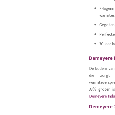
7-lagenm
warmtesp
Gegoten, 
Perfecte
30 jaar 
Demeyere 
De bodem van 
die zorgt v
warmteverspre
33% groter is
Demeyere Induc
Demeyere 7