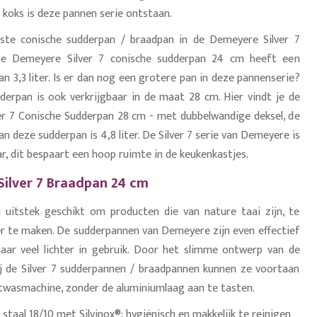
p koks is deze pannen serie ontstaan.
inste conische sudderpan / braadpan in de Demeyere Silver 7
De Demeyere Silver 7 conische sudderpan 24 cm heeft een
n 3,3 liter. Is er dan nog een grotere pan in deze pannenserie?
dderpan is ook verkrijgbaar in de maat 28 cm. Hier vindt je de
r 7 Conische Sudderpan 28 cm - met dubbelwandige deksel, de
 deze sudderpan is 4,8 liter. De Silver 7 serie van Demeyere is
r, dit bespaart een hoop ruimte in de keukenkastjes.
ilver 7 Braadpan 24 cm
j uitstek geschikt om producten die van nature taai zijn, te
r te maken. De sudderpannen van Demeyere zijn even effectief
maar veel lichter in gebruik. Door het slimme ontwerp van de
j de Silver 7 sudderpannen / braadpannen kunnen ze voortaan
aatwasmachine, zonder de aluminiumlaag aan te tasten.
 staal 18/10 met Silvinox®: hygiënisch en makkelijk te reinigen