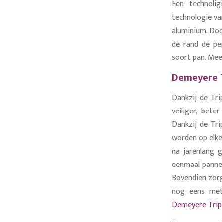
Een technoli
technologie van
aluminium. Doo
de rand de per
soort pan. Mee
Demeyere T
Dankzij de Tri
veiliger, bet
Dankzij de Tr
worden op elke
na jarenlang 
eenmaal panne
Bovendien zorg
nog eens met
Demeyere Tripl