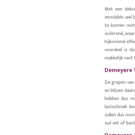
Met een dekse
inmiddels wel 
te komen met 
isolerend, waa
bijkomend effe
voordeel is d
makkelijk vast 
Demeyere 
De grepen van 
en blijven daa
hebben dus mi
lastechniek b
zullen dus noo
vuil vet of bac