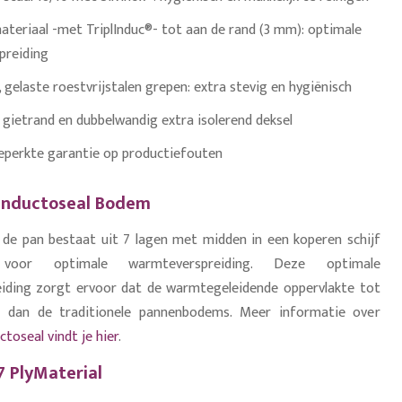
ateriaal -met TriplInduc®- tot aan de rand (3 mm): optimale
reiding
gelaste roestvrijstalen grepen: extra stevig en hygiënisch
 gietrand en dubbelwandig extra isolerend deksel
beperkte garantie op productiefouten
Inductoseal Bodem
de pan bestaat uit 7 lagen met midden in een koperen schijf
oor optimale warmteverspreiding. Deze optimale
iding zorgt ervoor dat de warmtegeleidende oppervlakte tot
 dan de traditionele pannenbodems. Meer informatie over
toseal vindt je hier
.
 PlyMaterial