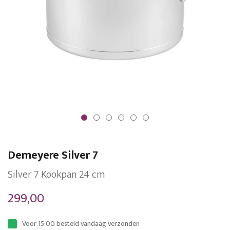
Ga
naar
Demeyere Silver 7
het
begin
Silver 7 Kookpan 24 cm
van
299,00
de
afbeeldingen-
Voor 15:00 besteld vandaag verzonden
gallerij