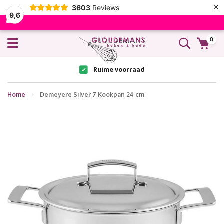
×
3603
Reviews
9,6
0
Ruime voorraad
Home
Demeyere Silver 7 Kookpan 24 cm
Ga
naar
het
einde
van
de
afbeeldingen-
gallerij