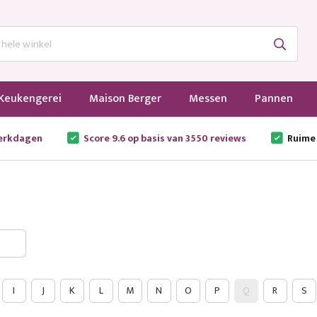
Keukengerei
Maison Berger
Messen
Pannen
werkdagen
Score 9.6 op basis van 3550 reviews
Ruime
I
J
K
L
M
N
O
P
Q
R
S