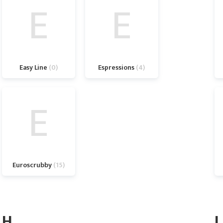
E
E
Easy Line
0
Espressions
4
E
Euroscrubby
15
H
I