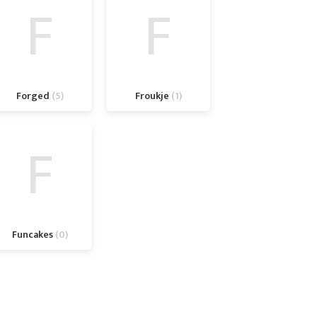
F
F
Forged
5
Froukje
1
F
Funcakes
0