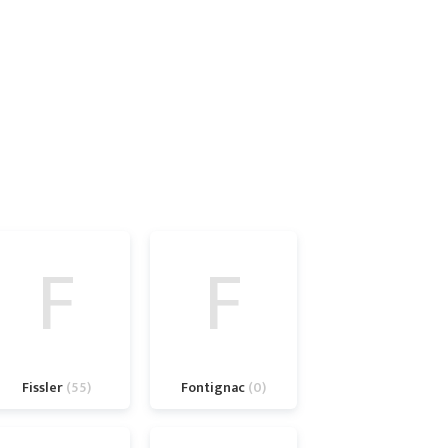
F
F
Fissler
55
Fontignac
0