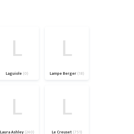
L
L
Laguiole
0
Lampe Berger
18
L
L
Laura Ashley
240
Le Creuset
751