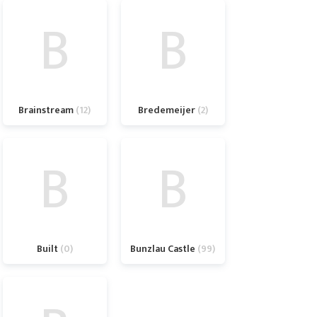
B
B
Brainstream
12
Bredemeijer
2
B
B
Built
0
Bunzlau Castle
99