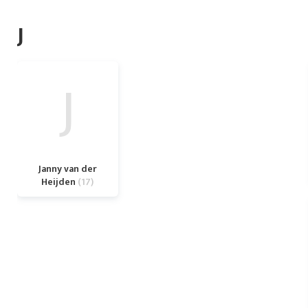
J
J
Janny van der
Heijden
17