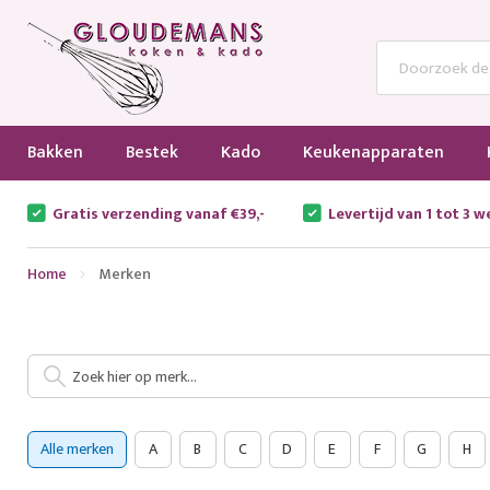
Bakken
Bestek
Kado
Keukenapparaten
Gratis verzending vanaf €39,-
Levertijd van 1 tot 3 
Home
Merken
Alle merken
A
B
C
D
E
F
G
H