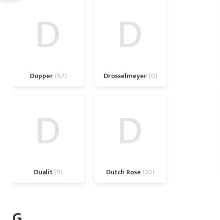
D
D
Dopper
67
Drosselmeyer
0
D
D
Dualit
9
Dutch Rose
20
G