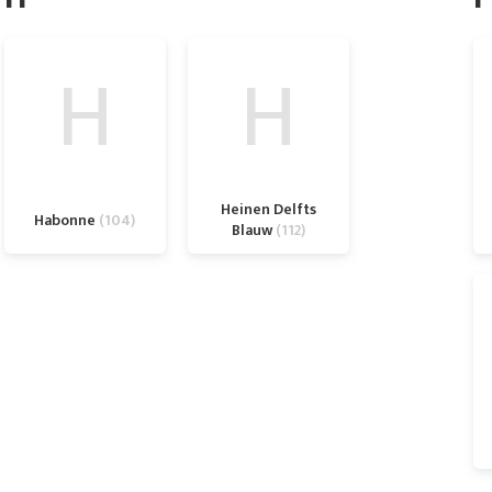
H
H
Heinen Delfts
Habonne
104
Blauw
112