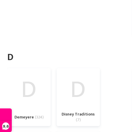
D
D
D
Disney Traditions
Demeyere
324
7
9,6