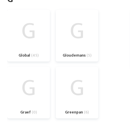
G
G
Global
45
Gloudemans
5
G
G
Graef
0
Greenpan
6