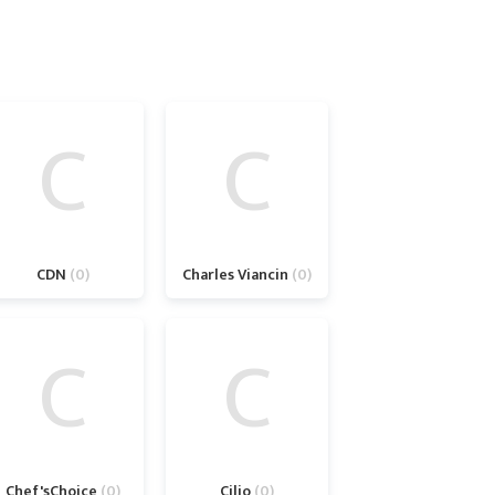
C
C
C
CDN
0
Charles Viancin
0
C
C
Chef'sChoice
0
Cilio
0