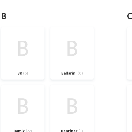
B
B
B
BK
6
Ballarini
0
B
B
Bamix
22
Benriner
1