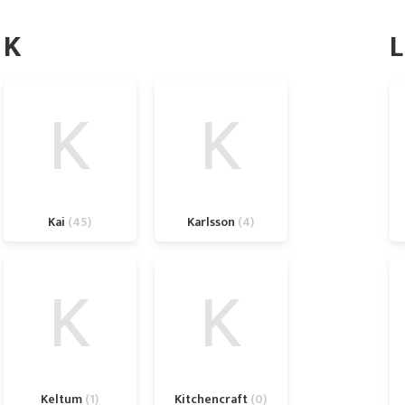
K
L
K
K
Kai
45
Karlsson
4
K
K
Keltum
1
Kitchencraft
0