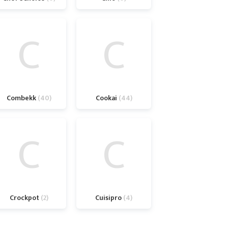
C
C
Combekk
40
Cookai
44
C
C
Crockpot
2
Cuisipro
4