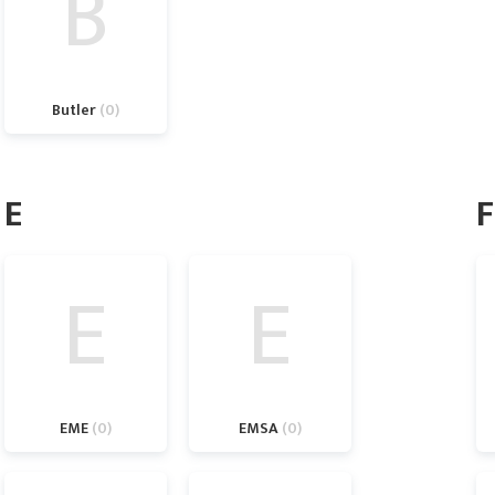
B
Butler
0
E
F
E
E
EME
0
EMSA
0