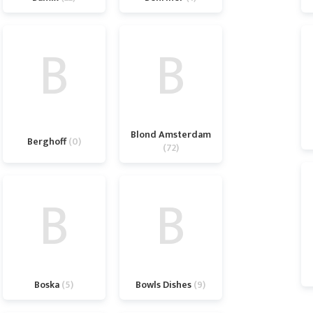
B
B
Blond Amsterdam
Berghoff
0
72
B
B
Boska
5
Bowls Dishes
9