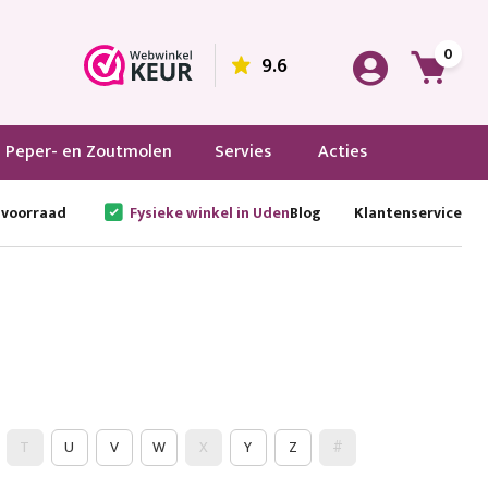
0
9.6
Peper- en Zoutmolen
Servies
Acties
 voorraad
Fysieke winkel in Uden
Blog
Klantenservice
T
U
V
W
X
Y
Z
#