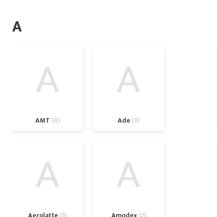
A
A
A
AMT
0
Ade
1
A
A
Aerolatte
1
Amodex
2