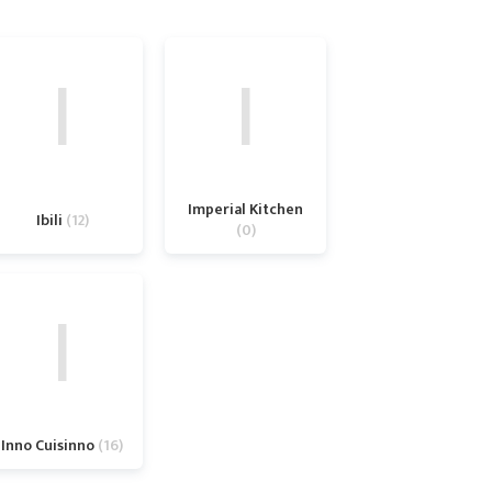
I
I
Imperial Kitchen
Ibili
12
0
I
Inno Cuisinno
16