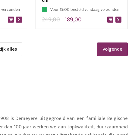
cm
g verzonden
Voor 15:00 besteld vandaag verzonden
249,00
189,00
ijk alles
Pagina
ijk alles
Volgende
1908 is Demeyere uitgegroeid van een familiale Belgische
eer dan 100 jaar werken we aan topkwaliteit, duurzaamheid