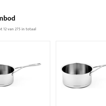
anbod
ot
12
van
275
in totaal