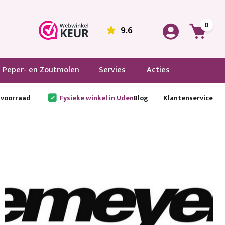
0
9.6
Peper- en Zoutmolen
Servies
Acties
 voorraad
Fysieke winkel in Uden
Blog
Klantenservice