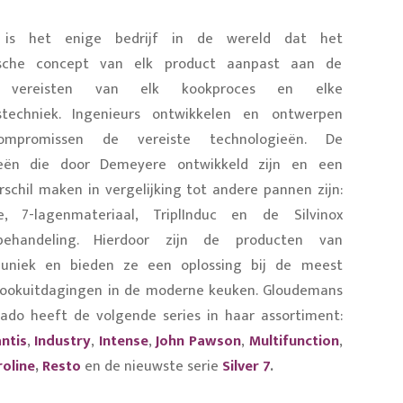
 is het enige bedrijf in de wereld dat het
ische concept van elk product aanpast aan de
ke vereisten van elk kookproces en elke
stechniek. Ingenieurs ontwikkelen en ontwerpen
ompromissen de vereiste technologieën. De
ieën die door Demeyere ontwikkeld zijn en een
erschil maken in vergelijking tot andere pannen zijn:
e, 7-lagenmateriaal, TriplInduc en de Silvinox
ebehandeling. Hierdoor zijn de producten van
uniek en bieden ze een oplossing bij de meest
ookuitdagingen in de moderne keuken. Gloudemans
ado heeft de volgende series in haar assortiment:
antis
,
Industry
,
Intense
,
John Pawson
,
Multifunction
,
roline
,
Resto
en de nieuwste serie
Silver 7
.