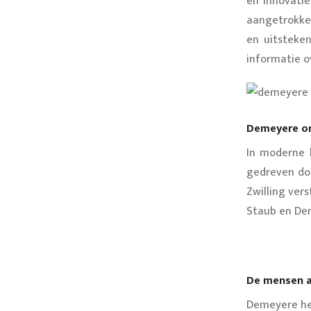
en innovati
aangetrokken
en uitsteke
informatie o
Demeyere on
In moderne 
gedreven doo
Zwilling ver
Staub en Dem
De mensen 
Demeyere hee