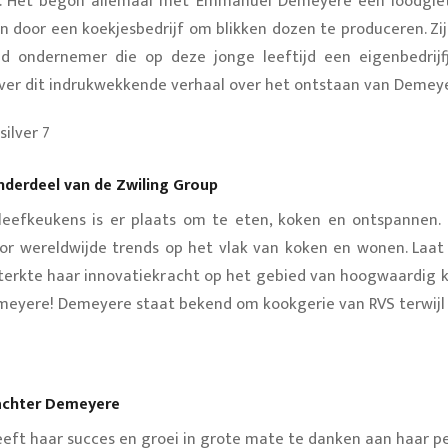
e. Het begon allemaal met Emmanuel Demeyere een loodgiet
 door een koekjesbedrijf om blikken dozen te produceren. Zij
nd ondernemer die op deze jonge leeftijd een eigenbedri
ver dit indrukwekkende verhaal over het ontstaan van Demeye
derdeel van de Zwiling Group
leefkeukens is er plaats om te eten, koken en ontspannen.
r wereldwijde trends op het vlak van koken en wonen. Laat j
sterkte haar innovatiekracht op het gebied van hoogwaardig
eyere! Demeyere staat bekend om kookgerie van RVS terwijl 
achter Demeyere
ft haar succes en groei in grote mate te danken aan haar pe