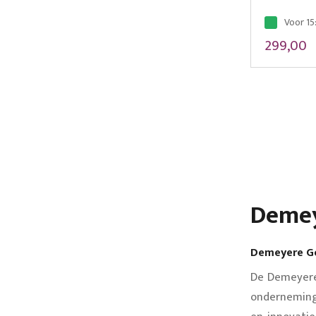
Voor 15
299,00
Pagina
Deme
Demeyere Ge
De Demeyere 
onderneming 