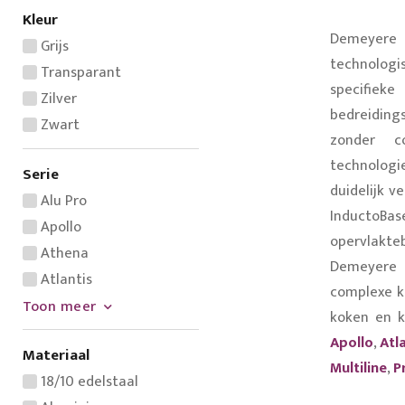
Kleur
Demeyere
Grijs
technolog
Transparant
specifie
Zilver
bedreiding
Zwart
zonder c
technolog
Serie
duidelijk v
Alu Pro
InductoBas
Apollo
opervlakt
Athena
Demeyere 
Atlantis
complexe k
Toon meer
koken en k
Apollo
,
Atl
Materiaal
Multiline
,
P
18/10 edelstaal