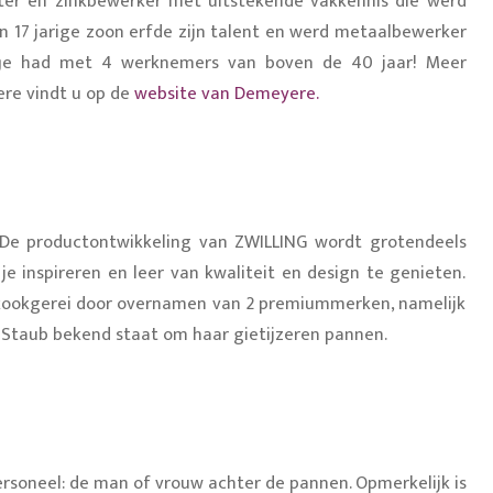
er en zinkbewerker met uitstekende vakkennis die werd
n 17 jarige zoon erfde zijn talent en werd metaalbewerker
jfje had met 4 werknemers van boven de 40 jaar! Meer
re vindt u op de
website van Demeyere.
 De productontwikkeling van ZWILLING wordt grotendeels
e inspireren en leer van kwaliteit en design te genieten.
 kookgerei door overnamen van 2 premiummerken, namelijk
Staub bekend staat om haar gietijzeren pannen.
rsoneel: de man of vrouw achter de pannen. Opmerkelijk is