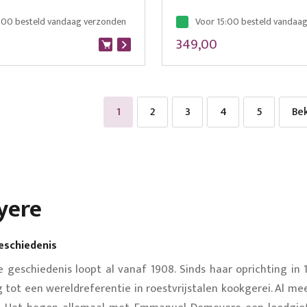
:00 besteld vandaag verzonden
Voor 15:00 besteld vandaa
349,00
U lees momenteel pagina
Pagina
Pagina
Pagina
Pagina
Bek
1
2
3
4
5
Bek
yere
schiedenis
geschiedenis loopt al vanaf 1908. Sinds haar oprichting in 
tot een wereldreferentie in roestvrijstalen kookgerei. Al m