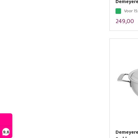
Demeyere 
Voor 15
249,00
Demeyere 
9,6