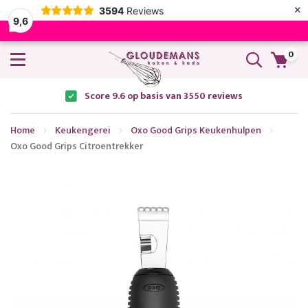
×
3594
Reviews
9,6
0
Score 9.6 op basis van 3550 reviews
Home
Keukengerei
Oxo Good Grips Keukenhulpen
Oxo Good Grips Citroentrekker
Ga
naar
het
einde
van
de
afbeeldingen-