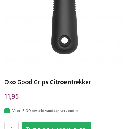
gallerij
Ga
naar
Oxo Good Grips Citroentrekker
het
begin
11,95
van
de
Voor 15:00 besteld vandaag verzonden
afbeeldingen-
gallerij
Toevoegen aan winkelwagen