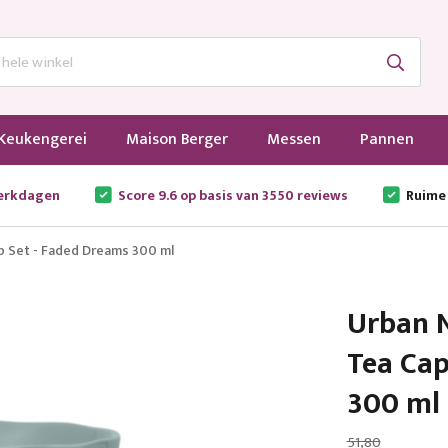
Keukengerei
Maison Berger
Messen
Pannen
werkdagen
Score 9.6 op basis van 3550 reviews
Ruime
p Set - Faded Dreams 300 ml
Urban N
Tea Cap
300 ml
51,80