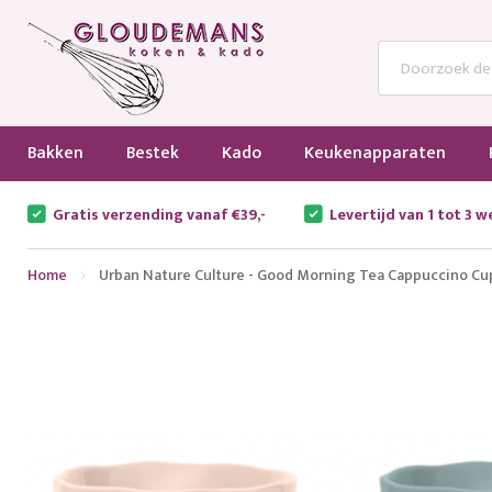
Bakken
Bestek
Kado
Keukenapparaten
Gratis verzending vanaf €39,-
Levertijd van 1 tot 3 
Home
Urban Nature Culture - Good Morning Tea Cappuccino Cu
Ga
naar
het
einde
van