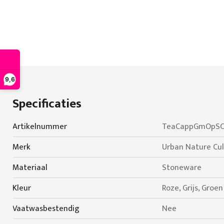
9,6
Specificaties
Specificaties
Artikelnummer
TeaCappGmOpS
Merk
Urban Nature Cul
Materiaal
Stoneware
Kleur
Roze, Grijs, Groen
Vaatwasbestendig
Nee