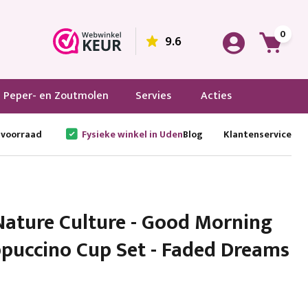
0
9.6
Peper- en Zoutmolen
Servies
Acties
 voorraad
Fysieke winkel in Uden
Blog
Klantenservice
ature Culture - Good Morning
puccino Cup Set - Faded Dreams