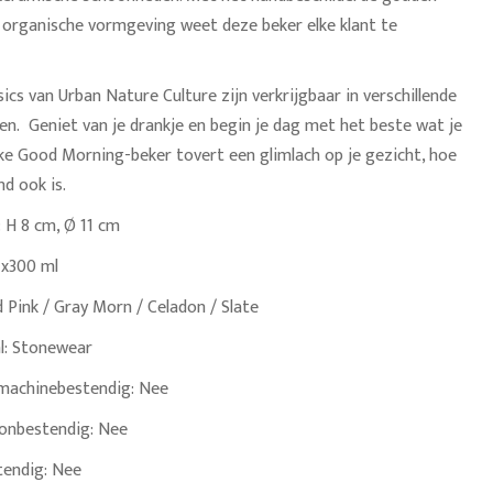
e, organische vormgeving weet deze beker elke klant te
ics van Urban Nature Culture zijn verkrijgbaar in verschillende
en. Geniet van je drankje en begin je dag met het beste wat je
lke Good Morning-beker tovert een glimlach op je gezicht, hoe
d ook is.
 H 8 cm, Ø 11 cm
4x300 ml
d Pink / Gray Morn / Celadon / Slate
l:
Stonewear
machinebestendig:
Nee
onbestendig:
Nee
tendig:
Nee