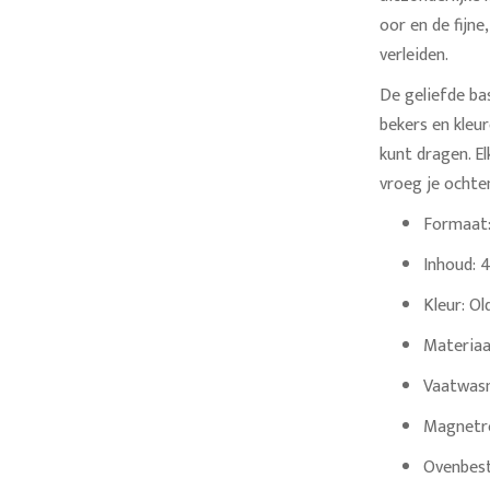
oor en de fijn
verleiden.
De geliefde bas
bekers en kleur
kunt dragen. E
vroeg je ochten
Formaat:
Inhoud: 
Kleur: Ol
Materiaa
Vaatwas
Magnetr
Ovenbes